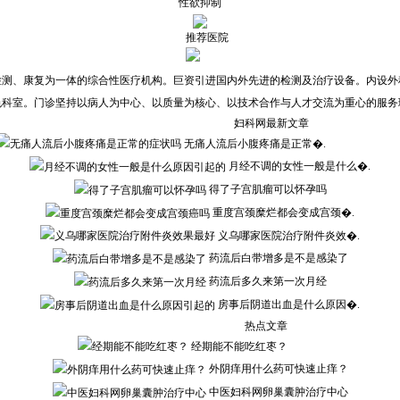
性欲抑制
推荐医院
检测、康复为一体的综合性医疗机构。巨资引进国内外先进的检测及治疗设备。内设外
色科室。门诊坚持以病人为中心、以质量为核心、以技术合作与人才交流为重心的服务
妇科网最新文章
无痛人流后小腹疼痛是正常�.
月经不调的女性一般是什么�.
得了子宫肌瘤可以怀孕吗
重度宫颈糜烂都会变成宫颈�.
义乌哪家医院治疗附件炎效�.
药流后白带增多是不是感染了
药流后多久来第一次月经
房事后阴道出血是什么原因�.
热点文章
经期能不能吃红枣？
外阴痒用什么药可快速止痒？
中医妇科网卵巢囊肿治疗中心