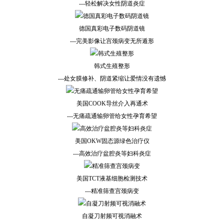
---轻松解决女性阴道炎症
德国真彩电子数码阴道镜
---完美影像让宫颈病变无所遁形
韩式生殖整形
---处女膜修补、阴道紧缩让爱情没有遗憾
美国COOK导丝介入再通术
---无痛疏通输卵管给女性孕育希望
美国OKW固态源绿色治疗仪
---高效治疗盆腔炎等妇科炎症
美国TCT液基细胞检测技术
---精准筛查宫颈病变
自凝刀射频可视消融术