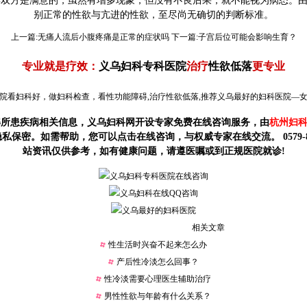
妻双方是满意的，虽然有增多现象，但没有不良后果，就不能视为病态。
别正常的性欲与亢进的性欲，至尽尚无确切的判断标准。
上一篇:
无痛人流后小腹疼痛是正常的症状吗
下一篇:
子宫后位可能会影响生育？
专业就是疗效：
义乌妇科专科医院
治疗
性欲低落
更专业
院看妇科好
，做
妇科检查
，看
性功能障碍
,治疗
性欲低落
,推荐义乌最好的
妇科医院
—
解所患疾病相关信息，义乌妇科网开设专家免费在线咨询服务，由
杭州妇
保密。如需帮助，您可以点击在线咨询，与权威专家在线交流。 0579-85
站资讯仅供参考，如有健康问题，请遵医嘱或到正规医院就诊!
相关文章
性生活时兴奋不起来怎么办
产后性冷淡怎么回事？
性冷淡需要心理医生辅助治疗
男性性欲与年龄有什么关系？