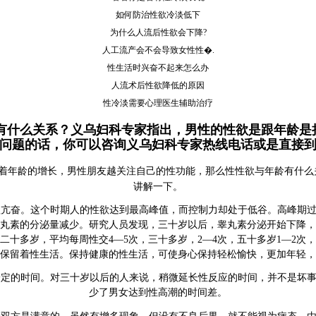
如何防治性欲冷淡低下
为什么人流后性欲会下降?
人工流产会不会导致女性性�.
性生活时兴奋不起来怎么办
人流术后性欲降低的原因
性冷淡需要心理医生辅助治疗
有什么关系？义乌妇科专家指出，男性的性欲是跟年龄是
问题的话，你可以咨询义乌妇科专家热线电话或是直接
着年龄的增长，男性朋友越关注自己的性功能，那么性性欲与年龄有什么
讲解一下。
亢奋。这个时期人的性欲达到最高峰值，而控制力却处于低谷。高峰期过
丸素的分泌量减少。研究人员发现，三十岁以后，睾丸素分泌开始下降，
十多岁，平均每周性交4—5次，三十多岁，2—4次，五十多岁1—2次，
保留着性生活。保持健康的性生活，可使身心保持轻松愉快，更加年轻，
定的时间。对三十岁以后的人来说，稍微延长性反应的时间，并不是坏事
少了男女达到性高潮的时间差。