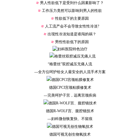
男人性欲低下是受到什么因素影响了？
工作压力竟然可以影响到男人的性欲
性欲低下的主要原因
人工流产会不会导致女性性冷淡?
出现性冷淡知道是谁闯的祸？
男性性欲低下的原因
“格蕾丝”双腔减压无痛人流
---全方位呵护给女人最安全的人流手术方案
德国CPCI宫颈粘膜修复术
---完美呵护子宫，远离宫颈疾病
德国R-WOLF宫、腹腔镜技术
---妇科微创恢复快、不留痕
德国可视无创生物氧技术