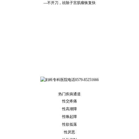
---不开刀，祛除子宫肌瘤恢复快
热门疾病通道
性交疼痛
性高潮障
性唤起障
性欲低落
性厌恶