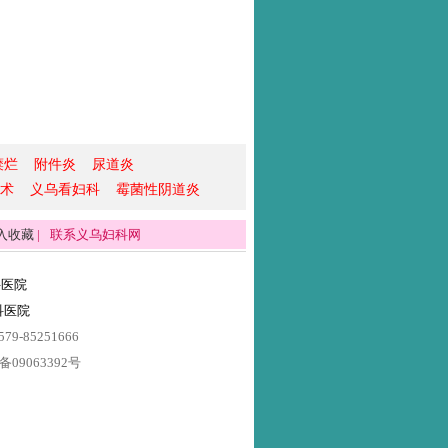
糜烂
附件炎
尿道炎
术
义乌看妇科
霉菌性阴道炎
入收藏
|
联系义乌妇科网
科医院
科医院
85251666
063392号