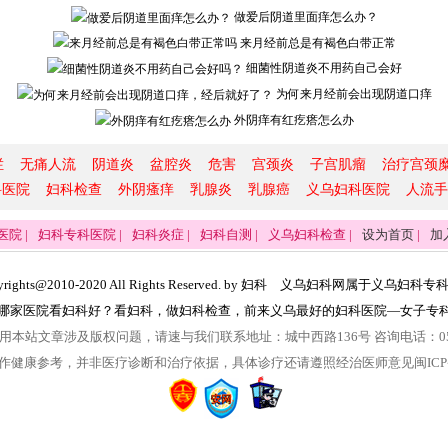
做爱后阴道里面痒怎么办？
来月经前总是有褐色白带正常
细菌性阴道炎不用药自己会好
为何来月经前会出现阴道口痒
外阴痒有红疙瘩怎么办
烂
无痛人流
阴道炎
盆腔炎
危害
宫颈炎
子宫肌瘤
治疗宫颈
科医院
妇科检查
外阴瘙痒
乳腺炎
乳腺癌
义乌妇科医院
人流手
医院
|
妇科专科医院
|
妇科炎症
|
妇科自测
|
义乌妇科检查
|
设为首页
|
加
rights@2010-2020 All Rights Reserved. by
妇科
义乌妇科网
属于义乌
妇科专
哪家医院看妇科好
？看
妇科
，做
妇科检查
，前来
义乌最好的妇科医院
—
女子专
本站文章涉及版权问题，请速与我们联系地址：城中西路136号 咨询电话：0579-
作健康参考，并非医疗诊断和治疗依据，具体诊疗还请遵照经治医师意见闽ICP备09