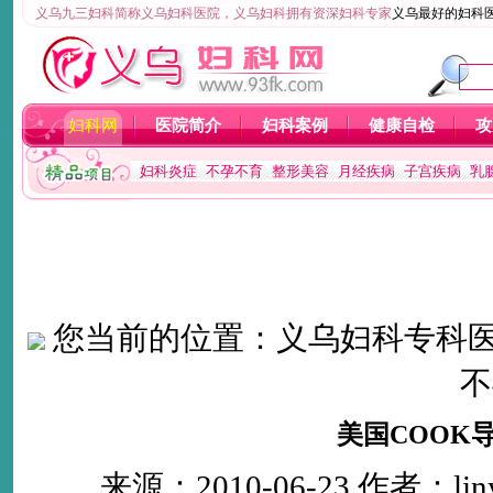
义乌九三妇科简称义乌妇科医院，义乌妇科拥有资深妇科专家
义乌最好的妇科
妇科网
医院简介
妇科案例
健康自检
攻
妇科炎症
不孕不育
整形美容
月经疾病
子宫疾病
乳
您当前的位置：
义乌妇科专科
不
美国COOK
来源：2010-06-23 作者：li