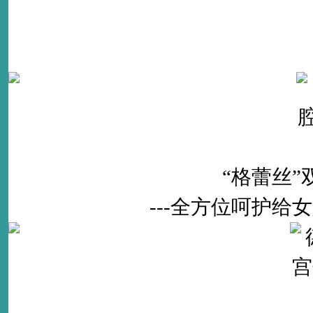
“格蕾丝
---全方位呵护