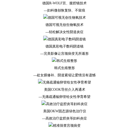
德国R-WOLF宫、腹腔镜技术
---妇科微创恢复快、不留痕
德国可视无创生物氧技术
---轻松解决女性阴道炎症
德国真彩电子数码阴道镜
---完美影像让宫颈病变无所遁形
韩式生殖整形
---处女膜修补、阴道紧缩让爱情没有遗憾
美国COOK导丝介入再通术
---无痛疏通输卵管给女性孕育希望
美国OKW固态源绿色治疗仪
---高效治疗盆腔炎等妇科炎症