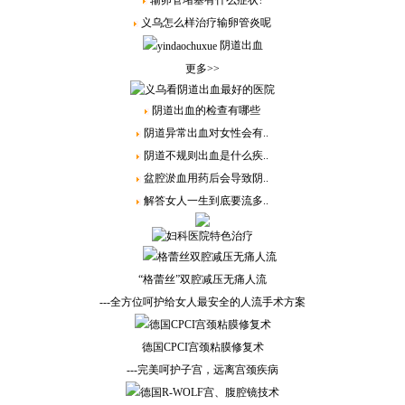
输卵管堵塞有什么症状?
义乌怎么样治疗输卵管炎呢
阴道出血
更多>>
阴道出血的检查有哪些
阴道异常出血对女性会有..
阴道不规则出血是什么疾..
盆腔淤血用药后会导致阴..
解答女人一生到底要流多..
“格蕾丝”双腔减压无痛人流
---全方位呵护给女人最安全的人流手术方案
德国CPCI宫颈粘膜修复术
---完美呵护子宫，远离宫颈疾病