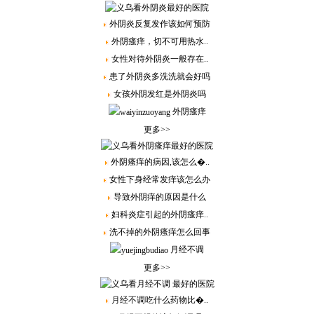
外阴炎反复发作该如何预防
外阴瘙痒，切不可用热水..
女性对待外阴炎一般存在..
患了外阴炎多洗洗就会好吗
女孩外阴发红是外阴炎吗
外阴瘙痒
更多>>
外阴瘙痒的病因,该怎么�..
女性下身经常发痒该怎么办
导致外阴痒的原因是什么
妇科炎症引起的外阴瘙痒..
洗不掉的外阴瘙痒怎么回事
月经不调
更多>>
月经不调吃什么药物比�..