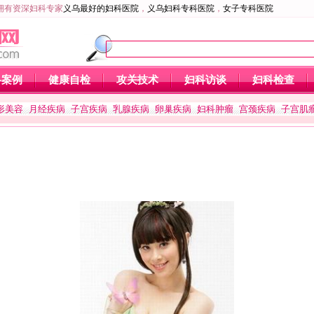
拥有资深妇科专家
义乌最好的妇科医院
，
义乌妇科专科医院
，
女子专科医院
科案例
健康自检
攻关技术
妇科访谈
妇科检查
形美容
月经疾病
子宫疾病
乳腺疾病
卵巢疾病
妇科肿瘤
宫颈疾病
子宫肌