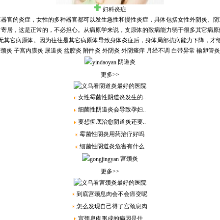
妇科炎症
殖器官的炎症，女性的多种器官都可以发生急性和慢性炎症，具体包括女性外阴炎、阴
常寄居，这是正常的，不必担心。从病原学来说，支原体的致病能力弱于很多其它病原
无其它病原体。因为往往是其它病原体导致身体炎症后，身体局部抗病能力下降，才
宫颈炎
子宫内膜炎
尿道炎
盆腔炎
附件炎
外阴炎
外阴瘙痒
月经不调
白带异常
输卵管炎
阴道炎
更多>>
女性霉菌性阴道炎发生的..
细菌性阴道炎会导致孕妇..
要想彻底治愈阴道炎还要..
霉菌性阴炎用药治疗好吗
细菌性阴道炎危害有什么
宫颈炎
更多>>
到底宫颈息肉会不会癌变呢
怎么发现自己得了宫颈息肉
宫颈息肉形成的病因是什..