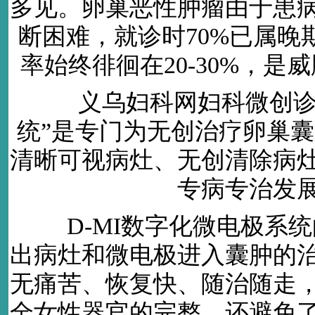
多见。卵巢恶性肿瘤由于患
断困难，就诊时70%已属晚
率始终徘徊在20-30%，
义乌妇科网妇科
微创诊
统”是专门为无创治疗卵巢
清晰可视病灶、无创清除病
专病专治发
D-MI数字化微电极系统
出病灶和微电极进入囊肿的
无痛苦、恢复快、随治随走
全女性器官的完整，还避免