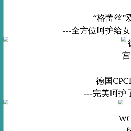
“格蕾丝
---全方位呵护
德国CP
---完美呵