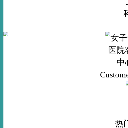
Custome
热