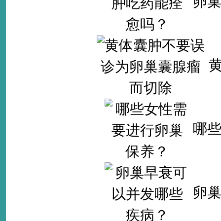
卵
哪
卵