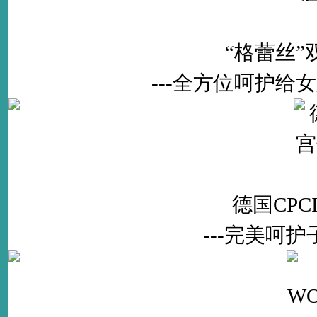
“格蕾丝
---全方位呵护
德国CP
---完美呵