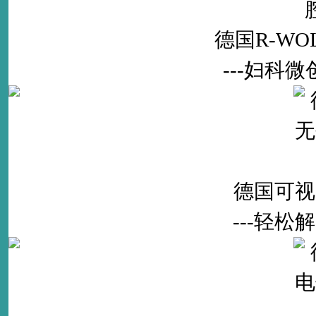
德国R-W
---妇科
德国可视
---轻