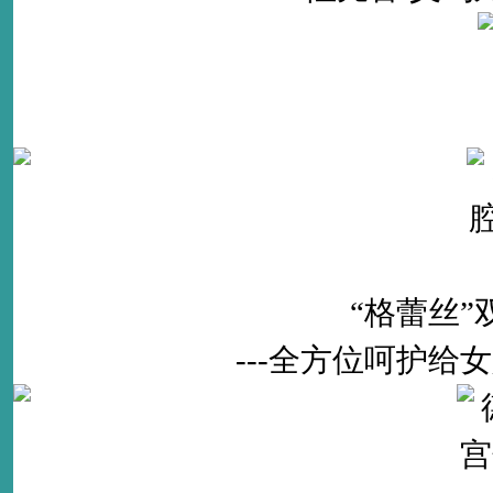
“格蕾丝
---全方位呵护